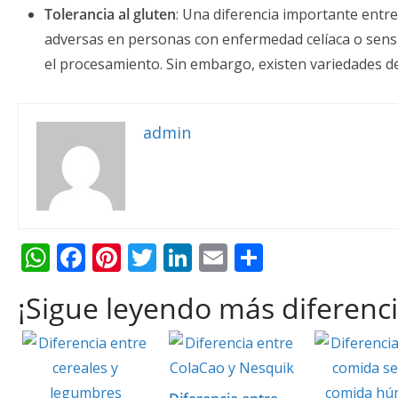
Tolerancia al gluten
: Una diferencia importante entre
adversas en personas con enfermedad celíaca o sensi
el procesamiento. Sin embargo, existen variedades de
admin
W
F
Pi
T
Li
E
C
h
ac
nt
w
n
m
o
¡Sigue leyendo más diferenci
at
e
er
itt
k
ai
m
s
b
e
er
e
l
p
A
o
st
dI
ar