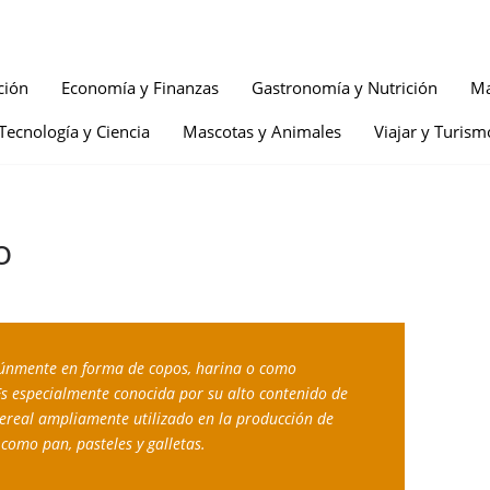
ción
Economía y Finanzas
Gastronomía y Nutrición
Ma
Tecnología y Ciencia
Mascotas y Animales
Viajar y Turism
o
múnmente en forma de copos, harina o como 
s especialmente conocida por su alto contenido de 
cereal ampliamente utilizado en la producción de 
como pan, pasteles y galletas.