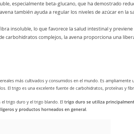
oluble, especialmente beta-glucano, que ha demostrado reduci
la avena también ayuda a regular los niveles de azúcar en la
fibra insoluble, lo que favorece la salud intestinal y previene
 de carbohidratos complejos, la avena proporciona una liber
cereales más cultivados y consumidos en el mundo. Es ampliamente uti
s. El trigo es una excelente fuente de carbohidratos, proteínas y fibra
l trigo duro y el trigo blando. El
trigo duro se utiliza principalme
s ligeros y productos horneados en general
.