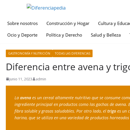
Sobre nosotros
Construcción y Hogar
Cultura y Educa
Ocio y Deporte
Política y Derecho
Salud y Belleza
GASTRONOMÍA Y NUTRICIÓN
TODAS LAS DIFERENCIAS
Diferencia entre avena y trig
junio 11, 2023
admin
La
 avena
 es un cereal altamente nutritivo que se consume co
ingrediente principal en productos como las gachas de avena. E
fibra soluble y grasas saludables. Por otro lado, el 
trigo
 es un 
harina, que se utiliza en una variedad de productos horneados 