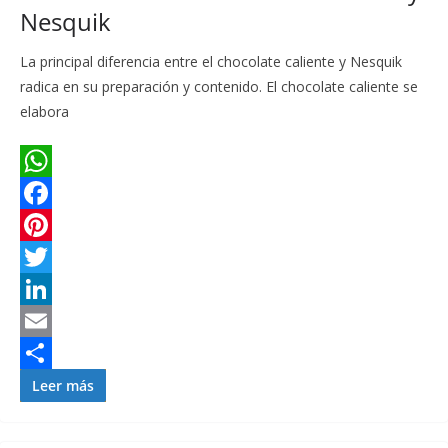
Nesquik
t
i
La principal diferencia entre el chocolate caliente y Nesquik
r
radica en su preparación y contenido. El chocolate caliente se
elabora
W
h
F
a
a
P
t
c
i
T
s
e
n
w
L
A
b
t
i
i
E
p
o
e
t
n
m
C
Leer más
p
o
r
t
k
a
o