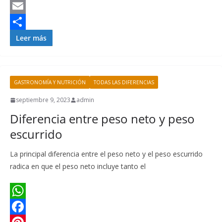
s
e
n
w
L
A
b
t
i
i
E
p
o
e
t
n
m
C
Leer más
p
o
r
t
k
a
o
k
e
e
e
i
m
GASTRONOMÍA Y NUTRICIÓN
TODAS LAS DIFERENCIAS
s
r
d
l
p
t
I
a
septiembre 9, 2023
admin
Diferencia entre peso neto y peso
n
r
escurrido
t
i
La principal diferencia entre el peso neto y el peso escurrido
r
radica en que el peso neto incluye tanto el
W