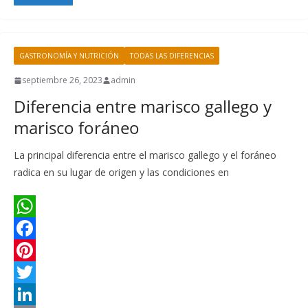
p
o
r
t
k
a
o
k
e
e
e
i
m
GASTRONOMÍA Y NUTRICIÓN
TODAS LAS DIFERENCIAS
s
r
d
l
p
t
I
a
septiembre 26, 2023
admin
Diferencia entre marisco gallego y
n
r
marisco foráneo
t
i
La principal diferencia entre el marisco gallego y el foráneo
r
radica en su lugar de origen y las condiciones en
W
h
F
a
a
P
t
c
i
T