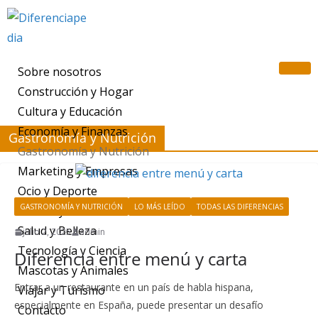
Sobre nosotros
Construcción y Hogar
Cultura y Educación
Economía y Finanzas
Gastronomía y Nutrición
Gastronomía y Nutrición
Marketing y Empresas
Ocio y Deporte
GASTRONOMÍA Y NUTRICIÓN
LO MÁS LEÍDO
TODAS LAS DIFERENCIAS
Política y Derecho
Salud y Belleza
julio 2, 2025
admin
Tecnología y Ciencia
Diferencia entre menú y carta
Mascotas y Animales
Entrar a un restaurante en un país de habla hispana,
Viajar y Turismo
especialmente en España, puede presentar un desafío
Contacto