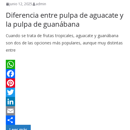
junio 12, 2025
admin
t
Diferencia entre pulpa de aguacate y
i
la pulpa de guanábana
r
Cuando se trata de frutas tropicales, aguacate y guanábana
son dos de las opciones más populares, aunque muy distintas
entre
W
h
F
a
a
P
t
c
i
T
s
e
n
w
L
A
b
t
i
i
E
p
o
e
t
n
m
C
Leer más