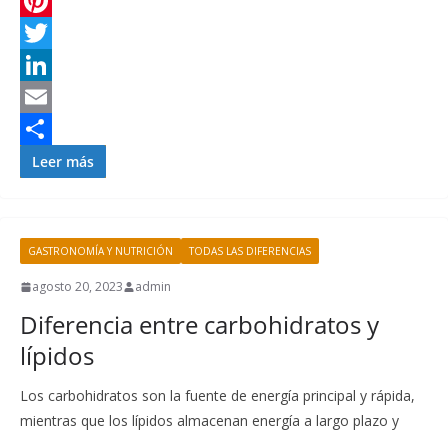
h
F
a
a
P
t
c
i
T
s
e
n
w
L
A
b
t
i
i
E
p
o
e
t
n
m
C
Leer más
p
o
r
t
k
a
o
k
e
e
e
i
m
GASTRONOMÍA Y NUTRICIÓN
TODAS LAS DIFERENCIAS
s
r
d
l
p
t
I
a
agosto 20, 2023
admin
Diferencia entre carbohidratos y
n
r
lípidos
t
i
Los carbohidratos son la fuente de energía principal y rápida,
r
mientras que los lípidos almacenan energía a largo plazo y