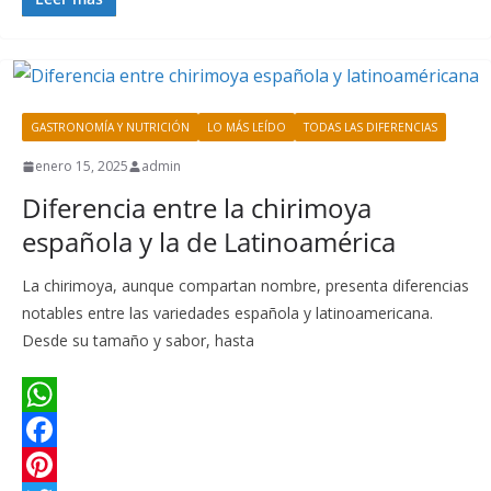
p
o
r
t
k
a
o
k
e
e
e
i
m
s
r
d
l
p
GASTRONOMÍA Y NUTRICIÓN
LO MÁS LEÍDO
TODAS LAS DIFERENCIAS
t
I
a
enero 15, 2025
admin
n
r
Diferencia entre la chirimoya
t
española y la de Latinoamérica
i
r
La chirimoya, aunque compartan nombre, presenta diferencias
notables entre las variedades española y latinoamericana.
Desde su tamaño y sabor, hasta
W
h
F