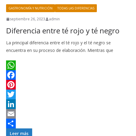
k
e
e
e
i
m
GASTRONOMÍA Y NUTRICIÓN
TODAS LAS DIFERENCIAS
s
r
d
l
p
t
I
a
septiembre 26, 2023
admin
Diferencia entre té rojo y té negro
n
r
t
La principal diferencia entre el té rojo y el té negro se
i
encuentra en su proceso de elaboración. Mientras que
r
W
h
F
a
a
P
t
c
i
T
s
e
n
w
L
A
b
t
i
i
E
p
o
e
t
n
m
C
Leer más