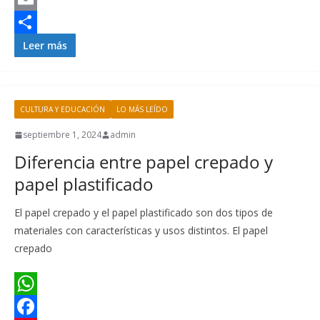
A
b
t
i
i
E
p
o
e
t
n
m
C
Leer más
p
o
r
t
k
a
o
k
e
e
e
i
m
CULTURA Y EDUCACIÓN
LO MÁS LEÍDO
s
r
d
l
p
t
I
a
septiembre 1, 2024
admin
Diferencia entre papel crepado y
n
r
papel plastificado
t
i
El papel crepado y el papel plastificado son dos tipos de
r
materiales con características y usos distintos. El papel
crepado
W