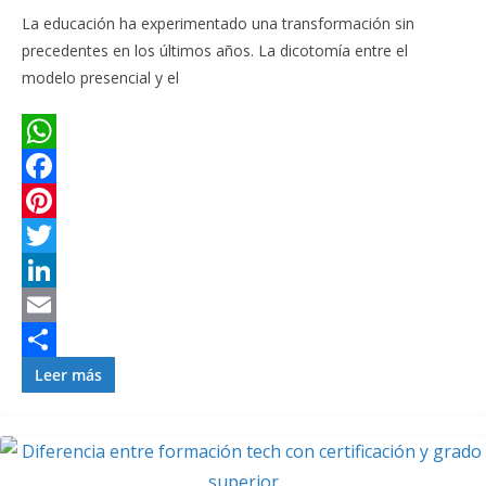
r
La educación ha experimentado una transformación sin
precedentes en los últimos años. La dicotomía entre el
modelo presencial y el
W
h
F
a
a
P
t
c
i
T
s
e
n
w
L
A
b
t
i
i
E
p
o
e
t
n
m
C
Leer más
p
o
r
t
k
a
o
k
e
e
e
i
m
s
r
d
l
p