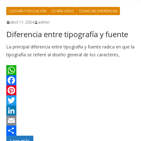
k
e
e
e
i
m
CULTURA Y EDUCACIÓN
LO MÁS LEÍDO
TODAS LAS DIFERENCIAS
s
r
d
l
p
t
I
a
abril 11, 2024
admin
Diferencia entre tipografía y fuente
n
r
t
La principal diferencia entre tipografía y fuente radica en que la
i
tipografía se refiere al diseño general de los caracteres,
r
W
h
F
a
a
P
t
c
i
T
s
e
n
w
L
A
b
t
i
i
E
p
o
e
t
n
m
C
Leer más