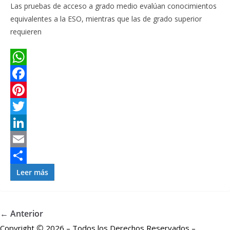
r
Las pruebas de acceso a grado medio evalúan conocimientos
equivalentes a la ESO, mientras que las de grado superior
requieren
W
h
F
a
a
P
t
c
i
T
s
e
n
w
L
A
b
t
i
i
E
p
o
e
t
n
m
C
Leer más
p
o
r
t
k
a
o
k
e
e
e
i
m
← Anterior
s
r
d
l
p
©
Copyright
2026 – Todos los Derechos Reservados –