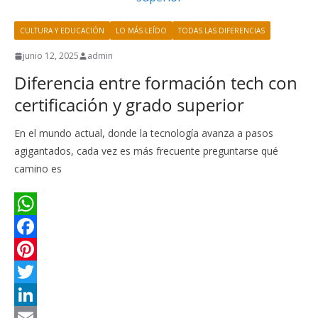
t
I
a
CULTURA Y EDUCACIÓN
LO MÁS LEÍDO
TODAS LAS DIFERENCIAS
n
r
junio 12, 2025
admin
t
Diferencia entre formación tech con
i
certificación y grado superior
r
En el mundo actual, donde la tecnología avanza a pasos
agigantados, cada vez es más frecuente preguntarse qué
camino es
W
h
F
a
a
P
t
c
i
T
s
e
n
w
L