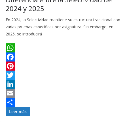
2024 y 2025
t
i
En 2024, la Selectividad mantiene su estructura tradicional con
r
varias pruebas específicas por asignatura. Sin embargo, en
2025, se introducirá
W
h
F
a
a
P
t
c
i
T
s
e
n
w
L
A
b
t
i
i
E
p
o
e
t
n
m
C
Leer más
p
o
r
t
k
a
o