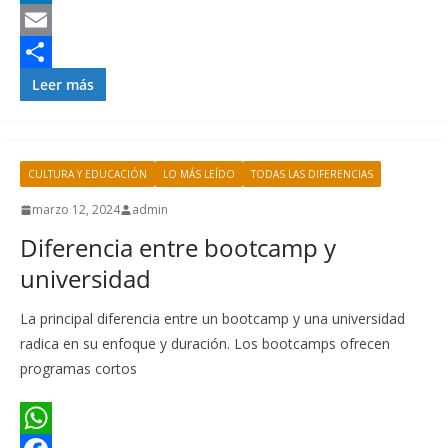
s
e
n
w
L
A
b
t
i
i
E
p
o
e
t
n
m
C
Leer más
p
o
r
t
k
a
o
k
e
e
e
i
m
CULTURA Y EDUCACIÓN
LO MÁS LEÍDO
TODAS LAS DIFERENCIAS
s
r
d
l
p
t
I
a
marzo 12, 2024
admin
Diferencia entre bootcamp y
n
r
universidad
t
i
La principal diferencia entre un bootcamp y una universidad
r
radica en su enfoque y duración. Los bootcamps ofrecen
programas cortos