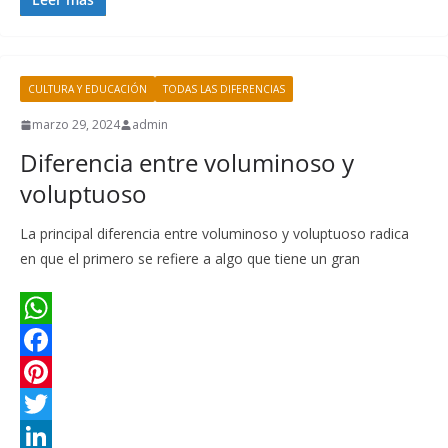
p
o
r
t
k
a
o
k
e
e
e
i
m
CULTURA Y EDUCACIÓN
TODAS LAS DIFERENCIAS
s
r
d
l
p
t
I
a
marzo 29, 2024
admin
Diferencia entre voluminoso y
n
r
voluptuoso
t
i
La principal diferencia entre voluminoso y voluptuoso radica
r
en que el primero se refiere a algo que tiene un gran
W
h
F
a
a
P
t
c
i
T