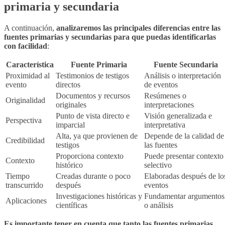
primaria y secundaria
A continuación,
analizaremos las principales diferencias entre las
fuentes primarias y secundarias para que puedas identificarlas
con facilidad
:
Característica
Fuente Primaria
Fuente Secundaria
Proximidad al
Testimonios de testigos
Análisis o interpretación
evento
directos
de eventos
Documentos y recursos
Resúmenes o
Originalidad
originales
interpretaciones
Punto de vista directo e
Visión generalizada e
Perspectiva
imparcial
interpretativa
Alta, ya que provienen de
Depende de la calidad de
Credibilidad
testigos
las fuentes
Proporciona contexto
Puede presentar contexto
Contexto
histórico
selectivo
Tiempo
Creadas durante o poco
Elaboradas después de lo
transcurrido
después
eventos
Investigaciones históricas y
Fundamentar argumentos
Aplicaciones
científicas
o análisis
Es importante tener en cuenta que tanto las fuentes primarias