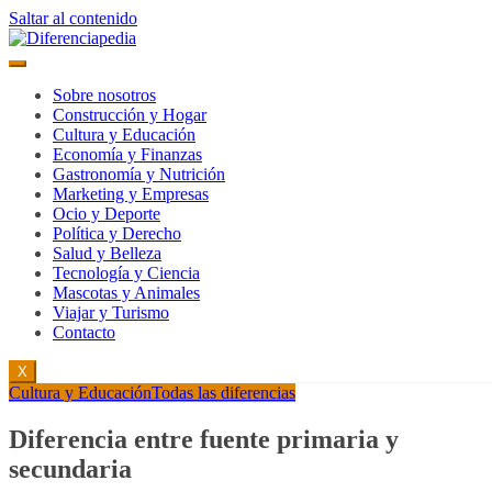
Saltar al contenido
Sobre nosotros
Construcción y Hogar
Cultura y Educación
Economía y Finanzas
Gastronomía y Nutrición
Marketing y Empresas
Ocio y Deporte
Política y Derecho
Salud y Belleza
Tecnología y Ciencia
Mascotas y Animales
Viajar y Turismo
Contacto
X
Cultura y Educación
Todas las diferencias
Diferencia entre fuente primaria y
secundaria