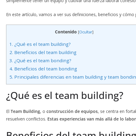
simplemente tener un equipo y cultivar una fuerza laboral cohesio
En este artículo, vamos a ver sus definiciones, beneficios y cómo
Contenido
[
Ocultar
]
1.
¿Qué es el team building?
2.
Beneficios del team building
3.
¿Qué es el team bonding?
4.
Beneficios del team bonding
5.
Principales diferencias en team building y team bondi
¿Qué es el team building?
El
Team Building
, o
construcción de equipos
, se centra en fort
resuelven conflictos.
Estas experiencias van más allá de lo labo
Beneficios del team buildin