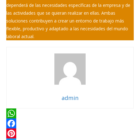
dependerá de las necesidades específicas de la empresa y de
las actividades que se quieran realizar en ellas. Ambas
soluciones contribuyen a crear un entorno de trabajo más
flexible, productivo y adaptado a las necesidades del mundo
laboral actual.
admin
W
h
F