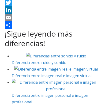
a
a
P
t
c
i
T
s
e
n
w
L
A
b
t
i
i
E
¡Sigue leyendo más
p
o
e
t
n
m
C
p
o
r
t
k
a
o
diferencias!
k
e
e
e
i
m
s
r
d
l
p
t
I
a
Diferencia entre ruido y sonido
n
r
Diferencia entre imagen real e imagen virtual
t
i
r
Diferencia entre imagen personal e imagen
profesional