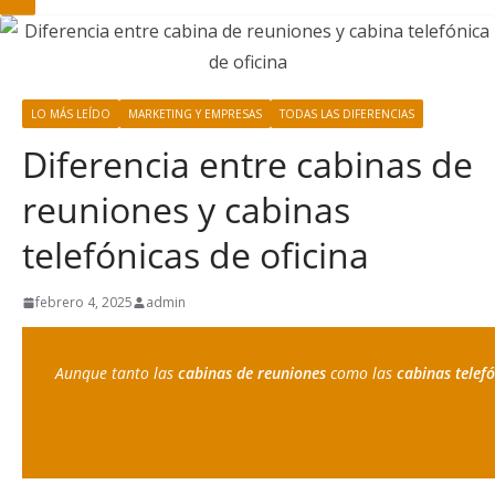
LO MÁS LEÍDO
MARKETING Y EMPRESAS
TODAS LAS DIFERENCIAS
Diferencia entre cabinas de
reuniones y cabinas
telefónicas de oficina
febrero 4, 2025
admin
Aunque tanto las 
cabinas de reuniones
 como las 
cabinas telefó