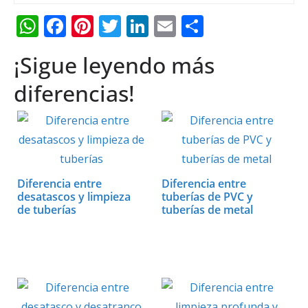
W
F
Pi
T
Li
E
C
h
ac
nt
w
n
m
o
¡Sigue leyendo más
at
e
er
itt
k
ai
m
s
b
e
er
e
l
p
diferencias!
A
o
st
dI
ar
p
o
n
ti
p
k
r
Diferencia entre
Diferencia entre
desatascos y limpieza
tuberías de PVC y
de tuberías
tuberías de metal