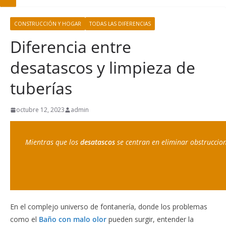
CONSTRUCCIÓN Y HOGAR
TODAS LAS DIFERENCIAS
Diferencia entre
desatascos y limpieza de
tuberías
octubre 12, 2023
admin
Mientras que los 
desatascos
 se centran en eliminar obstruccion
En el complejo universo de fontanería, donde los problemas
como el
Baño con malo olor
pueden surgir, entender la