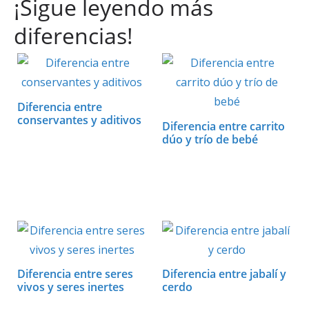
¡Sigue leyendo más
at
e
er
itt
k
ai
m
s
b
e
er
e
l
p
diferencias!
A
o
st
dI
ar
p
o
n
ti
p
k
r
Diferencia entre
conservantes y aditivos
Diferencia entre carrito
dúo y trío de bebé
Diferencia entre seres
Diferencia entre jabalí y
vivos y seres inertes
cerdo