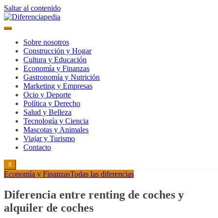
Saltar al contenido
Sobre nosotros
Construcción y Hogar
Cultura y Educación
Economía y Finanzas
Gastronomía y Nutrición
Marketing y Empresas
Ocio y Deporte
Política y Derecho
Salud y Belleza
Tecnología y Ciencia
Mascotas y Animales
Viajar y Turismo
Contacto
X
Economía y Finanzas
Todas las diferencias
Diferencia entre renting de coches y
alquiler de coches