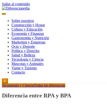
Saltar al contenido
Sobre nosotros
Construcción y Hogar
Cultura y Educación
Economía y Finanzas
Gastronomía y Nutrición
Marketing y Empresas
Ocio y Deporte
Política y Derecho
Salud y Belleza
Tecnología y Ciencia
Mascotas y Animales
Viajar y Turismo
Contacto
X
Tecnología y Ciencia
Todas las diferencias
Diferencia entre RPA y BPA