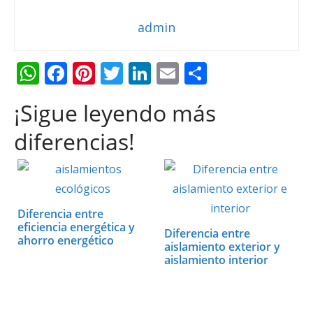
admin
W
F
Pi
T
Li
E
C
h
ac
nt
w
n
m
o
¡Sigue leyendo más
at
e
er
itt
k
ai
m
s
b
e
er
e
l
p
diferencias!
A
o
st
dI
ar
p
o
n
ti
p
k
r
Diferencia entre
eficiencia energética y
Diferencia entre
ahorro energético
aislamiento exterior y
aislamiento interior