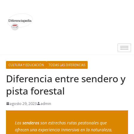
CULTURA Y EDUCACIÓN
TODAS LAS DIFERENCIAS
Diferencia entre sendero y
pista forestal
agosto 29, 2023
admin
Los
 senderos
 son estrechas rutas peatonales que 
ofrecen una experiencia inmersiva en la naturaleza, 