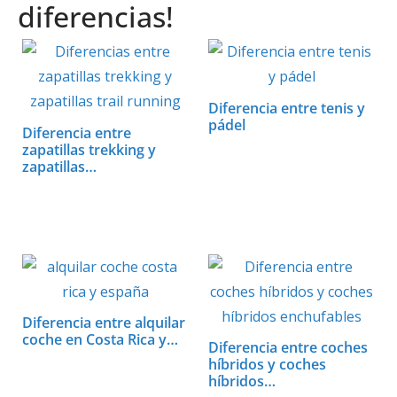
s
b
e
er
e
l
p
diferencias!
A
o
st
dI
ar
p
o
n
ti
p
k
r
Diferencia entre tenis y
pádel
Diferencia entre
zapatillas trekking y
zapatillas…
Diferencia entre alquilar
coche en Costa Rica y…
Diferencia entre coches
híbridos y coches
híbridos…