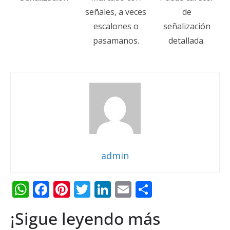
señales, a veces
de
escalones o
señalización
pasamanos.
detallada.
admin
W
F
Pi
T
Li
E
C
h
ac
nt
w
n
m
o
¡Sigue leyendo más
at
e
er
itt
k
ai
m