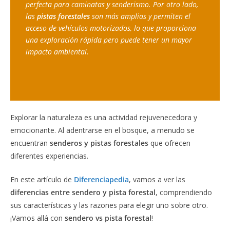
perfecta para caminatas y senderismo. Por otro lado, 
las 
pistas forestales
 son más amplias y permiten el 
acceso de vehículos motorizados, lo que proporciona 
una exploración rápida pero puede tener un mayor 
impacto ambiental. 
Explorar la naturaleza es una actividad rejuvenecedora y
emocionante. Al adentrarse en el bosque, a menudo se
encuentran
senderos y pistas forestales
que ofrecen
diferentes experiencias.
En este artículo de
Diferenciapedia
, vamos a ver las
diferencias entre sendero y pista forestal
, comprendiendo
sus características y las razones para elegir uno sobre otro.
¡Vamos allá con
sendero vs pista forestal
!