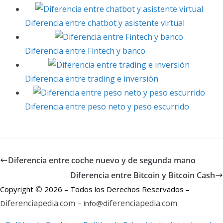
s
r
d
l
p
t
I
a
Diferencia entre chatbot y asistente virtual
n
r
Diferencia entre Fintech y banco
t
i
Diferencia entre trading e inversión
r
Diferencia entre peso neto y peso escurrido
Diferencia entre coche nuevo y de segunda mano
Diferencia entre Bitcoin y Bitcoin Cash
©
Copyright
2026 – Todos los Derechos Reservados –
iferenciapedia.com –
iferenciapedia.com
D
info@d