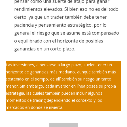
pensar como una suerte de atajo para ganar
rendimientos elevados. Si bien eso no es del todo
cierto, ya que un trader también debe tener
paciencia y pensamiento estratégico, por lo
general el riesgo que se asume está compensado
o equilibrado con el horizonte de posibles
ganancias en un corto plazo.
Las inversiones, a pensarse a largo plazo, suelen tener un
horizonte de ganancias más mediano, aunque también más
sostenido en el tiempo, de allí también su riesgo un tanto
menor. Sin embargo, cada inversor en línea posee su propia
estrategia, las cuales también pueden incluir algunos
momentos de trading dependiendo el contexto y los
mercados en donde se invierta.