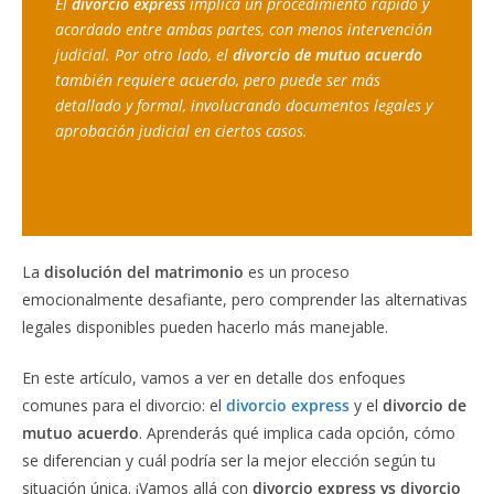
El 
divorcio express
 implica un procedimiento rápido y 
acordado entre ambas partes, con menos intervención 
judicial. Por otro lado, el 
divorcio de mutuo acuerdo
también requiere acuerdo, pero puede ser más 
detallado y formal, involucrando documentos legales y 
aprobación judicial en ciertos casos.
La
disolución del matrimonio
es un proceso
emocionalmente desafiante, pero comprender las alternativas
legales disponibles pueden hacerlo más manejable.
En este artículo, vamos a ver en detalle dos enfoques
comunes para el divorcio: el
divorcio express
y el
divorcio de
mutuo acuerdo
. Aprenderás qué implica cada opción, cómo
se diferencian y cuál podría ser la mejor elección según tu
situación única. ¡Vamos allá con
divorcio express vs divorcio