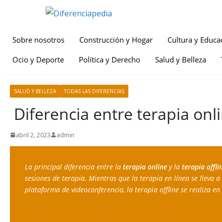
Sobre nosotros
Construcción y Hogar
Cultura y Educa
Ocio y Deporte
Política y Derecho
Salud y Belleza
SALUD Y BELLEZA
TODAS LAS DIFERENCIAS
Diferencia entre terapia onli
abril 2, 2023
admin
La principal diferencia entre la 
terapia online 
y la 
terapia offli
sesiones de terapia. Mientras que la terapia en línea se lleva a
plataforma de videoconferencia, la terapia offline se realiza en