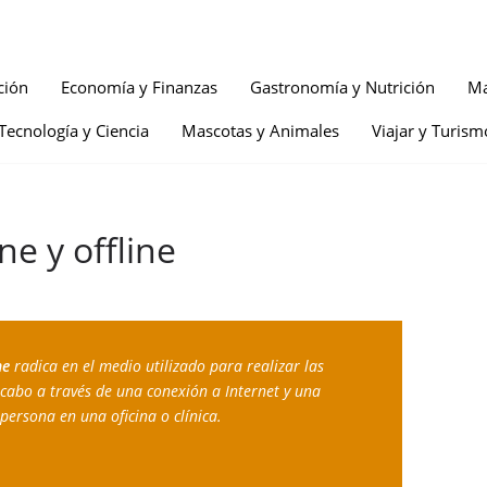
ción
Economía y Finanzas
Gastronomía y Nutrición
Ma
Tecnología y Ciencia
Mascotas y Animales
Viajar y Turism
ne y offline
ne
 radica en el medio utilizado para realizar las 
 cabo a través de una conexión a Internet y una 
 persona en una oficina o clínica.