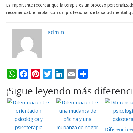
Es importante recordar que la terapia es un proceso personalizad
recomendable hablar con un profesional de la salud mental q
admin
W
F
Pi
T
Li
E
C
h
ac
nt
w
n
m
o
¡Sigue leyendo más diferenci
at
e
er
itt
k
ai
m
s
b
e
er
e
l
p
A
o
st
dI
ar
p
o
n
ti
p
k
r
Diferencia e