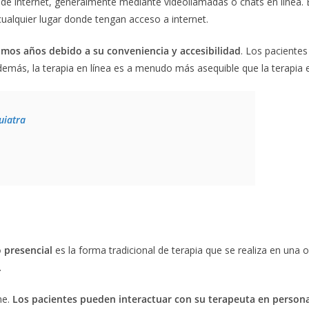
de internet, generalmente mediante videollamadas o chats en línea. En
ualquier lugar donde tengan acceso a internet.
timos años debido a su conveniencia y accesibilidad
. Los pacientes
emás, la terapia en línea es a menudo más asequible que la terapia 
uiatra
o presencial
es la forma tradicional de terapia que se realiza en una 
.
ne.
Los pacientes pueden interactuar con su terapeuta en person