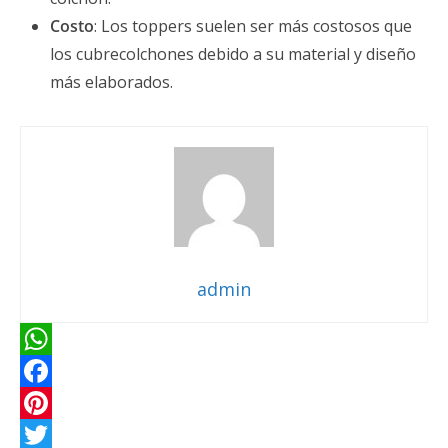
Costo
: Los toppers suelen ser más costosos que
los cubrecolchones debido a su material y diseño
más elaborados.
admin
W
h
F
a
a
P