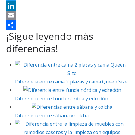
t
c
i
T
s
e
n
w
L
A
b
t
i
i
E
¡Sigue leyendo más
p
o
e
t
n
m
C
p
o
r
t
k
a
o
diferencias!
k
e
e
e
i
m
s
r
d
l
p
t
I
a
Diferencia entre cama 2 plazas y cama Queen Size
n
r
t
Diferencia entre funda nórdica y edredón
i
r
Diferencia entre sábana y colcha