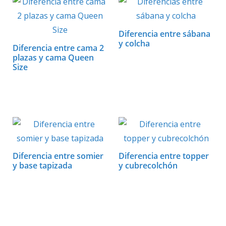
p
o
n
ti
p
k
r
Diferencia entre sábana
y colcha
Diferencia entre cama 2
plazas y cama Queen
Size
Diferencia entre somier
Diferencia entre topper
y base tapizada
y cubrecolchón