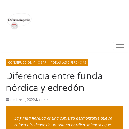
CONSTRUCCIÓN Y HOGAR
TODAS LAS DIFERENCIAS
Diferencia entre funda
nórdica y edredón
octubre 1, 2022
admin
La 
funda nórdica
 es una cubierta desmontable que se 
coloca alrededor de un relleno nórdico, mientras que 