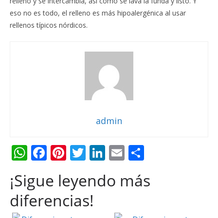
relleno y se intercambia, así como se lava la funda y listo. Y
eso no es todo, el relleno es más hipoalergénica al usar
rellenos típicos nórdicos.
admin
W
F
Pi
T
Li
E
C
h
ac
nt
w
n
m
o
¡Sigue leyendo más
at
e
er
itt
k
ai
m
s
b
e
er
e
l
p
diferencias!
A
o
st
dI
ar