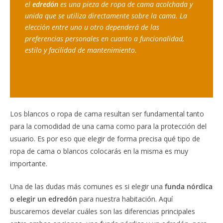
el 
edredón
 es una pieza de ropa de cama acolchada y 
unida que se utiliza directamente sobre la cama. La 
elección entre uno u otro dependerá de las 
preferencias personales en cuanto a funcionalidad, 
estilo y facilidad de mantenimiento.
Los blancos o ropa de cama resultan ser fundamental tanto
para la comodidad de una cama como para la protección del
usuario. Es por eso que elegir de forma precisa qué tipo de
ropa de cama o blancos colocarás en la misma es muy
importante.
Una de las dudas más comunes es si elegir una
funda nórdica
o elegir un edredón
para nuestra habitación. Aquí
buscaremos develar cuáles son las diferencias principales