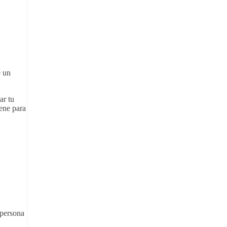
e un
ar tu
iene para
 persona