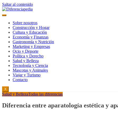
Saltar al contenido
Sobre nosotros
Construcción y Hogar
Cultura y Educación
Economía y Finanzas
Gastronomía y Nutrición
Marketing y Empresas
Ocio y Deporte
Política y Derecho
Salud y Belleza
Tecnología y Ciencia
Mascotas y Animales
Viajar y Turismo
Contacto
X
Salud y Belleza
Todas las diferencias
Diferencia entre aparatología estética y ap