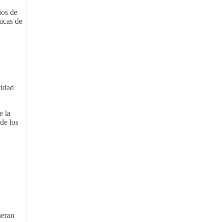
ios de
nicas de
cidad
e la
 de los
neran