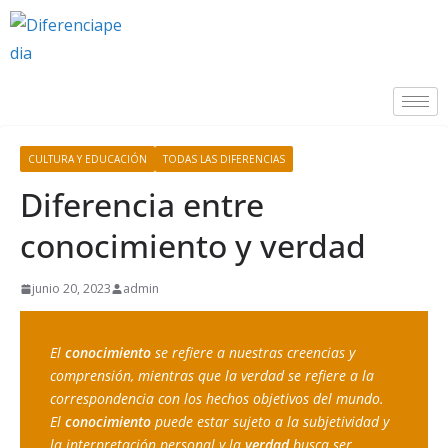
CULTURA Y EDUCACIÓN
TODAS LAS DIFERENCIAS
Diferencia entre
conocimiento y verdad
junio 20, 2023
admin
El 
conocimiento
 se refiere a nuestras creencias y 
comprensión, mientras que la verdad se refiere a la 
correspondencia con los hechos objetivos del mundo. 
El 
conocimiento
 puede estar sujeto a la subjetividad y 
la interpretación personal y la 
verdad
 busca ser 