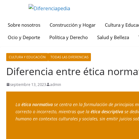
Sobre nosotros
Construcción y Hogar
Cultura y Educa
Ocio y Deporte
Política y Derecho
Salud y Belleza
CULTURA Y EDUCACIÓN
TODAS LAS DIFERENCIAS
Diferencia entre ética normat
septiembre 13, 2023
admin
La 
ética normativa
 se centra en la formulación de principios mo
correcto o incorrecto, mientras que la 
ética descriptiva
 se dedi
humano en contextos culturales y sociales, sin emitir juicios s