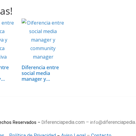
as!
ntre
Diferencia entre
social media
y
manager y
community
manager
iferenciapedia.com –
iferenciapedi
rechos Reservados –
D
info@d
–
es
Política de Privacidad
Aviso Legal
–
Contacto
–