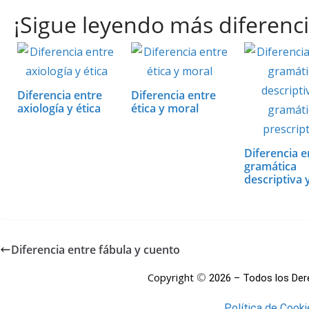
h
ac
nt
w
n
m
o
¡Sigue leyendo más diferenci
at
e
er
itt
k
ai
m
s
b
e
er
e
l
p
A
o
st
dI
ar
p
o
n
ti
Diferencia entre
Diferencia entre
axiología y ética
ética y moral
p
k
r
Diferencia e
gramática
descriptiva 
gramática…
Diferencia entre fábula y cuento
©
Copyright
2026 – Todos los De
Política de Cooki