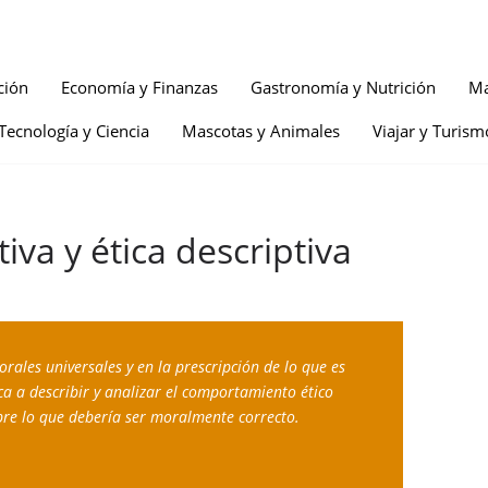
ción
Economía y Finanzas
Gastronomía y Nutrición
Ma
Tecnología y Ciencia
Mascotas y Animales
Viajar y Turism
iva y ética descriptiva
rales universales y en la prescripción de lo que es 
ca a describir y analizar el comportamiento ético 
obre lo que debería ser moralmente correcto.