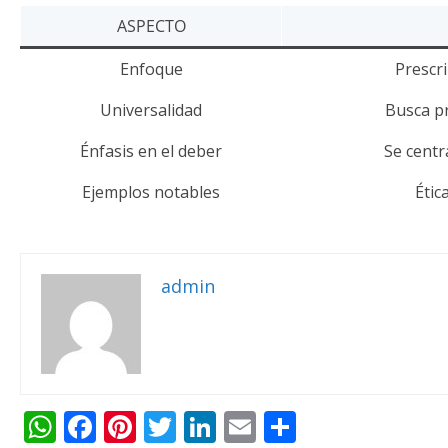
ASPECTO
Enfoque
Prescr
Universalidad
Busca pr
Énfasis en el deber
Se centr
Ejemplos notables
Étic
admin
W
F
Pi
T
Li
E
C