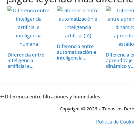
at
e
er
itt
k
ai
m
s
b
e
er
e
l
p
A
o
st
dI
ar
p
o
n
ti
p
k
r
Diferencia entre
automatización e
Diferencia entre
Diferencia e
inteligencia…
inteligencia
aprendizaje
artificial e…
dinámico y
aprendizaje
estático
Diferencia entre filtraciones y humedades
©
Copyright
2026 – Todos los Der
Política de Cooki