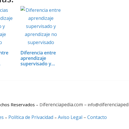
ntre
Diferencia entre
aprendizaje
supervisado y…
iferenciapedia.com –
iferenciaped
echos Reservados –
D
info@d
es
Política de Privacidad
Aviso Legal
–
Contacto
–
–