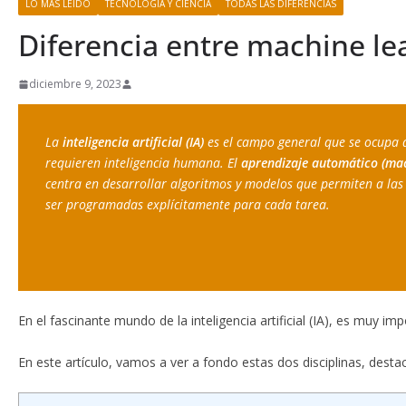
LO MÁS LEÍDO
TECNOLOGÍA Y CIENCIA
TODAS LAS DIFERENCIAS
Diferencia entre machine lear
diciembre 9, 2023
La 
inteligencia artificial (IA)
 es el campo general que se ocupa d
requieren inteligencia humana. El 
aprendizaje automático (mac
centra en desarrollar algoritmos y modelos que permiten a las
ser programadas explícitamente para cada tarea. 
En el fascinante mundo de la inteligencia artificial (IA), es muy
En este artículo, vamos a ver a fondo estas dos disciplinas, desta