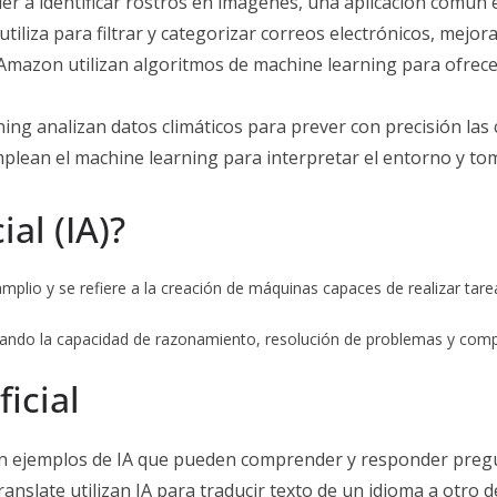
 a identificar rostros en imágenes, una aplicación común e
tiliza para filtrar y categorizar correos electrónicos, mejoran
mazon utilizan algoritmos de machine learning para ofrec
ng analizan datos climáticos para prever con precisión las
ean el machine learning para interpretar el entorno y tom
ial (IA)?
amplio y se refiere a la creación de máquinas capaces de realizar ta
orando la capacidad de razonamiento, resolución de problemas y comp
ficial
son ejemplos de IA que pueden comprender y responder pregu
slate utilizan IA para traducir texto de un idioma a otro 