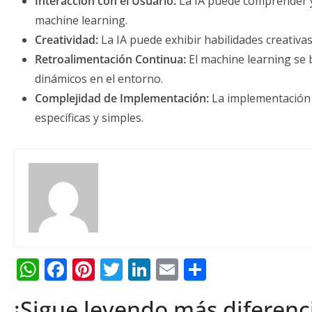
Interacción con el Usuario:
La IA puede comprender y
machine learning.
Creatividad:
La IA puede exhibir habilidades creativa
Retroalimentación Continua:
El machine learning se 
dinámicos en el entorno.
Complejidad de Implementación:
La implementación 
específicas y simples.
W
F
Pi
T
Li
E
C
h
ac
nt
w
n
m
o
¡Sigue leyendo más diferenc