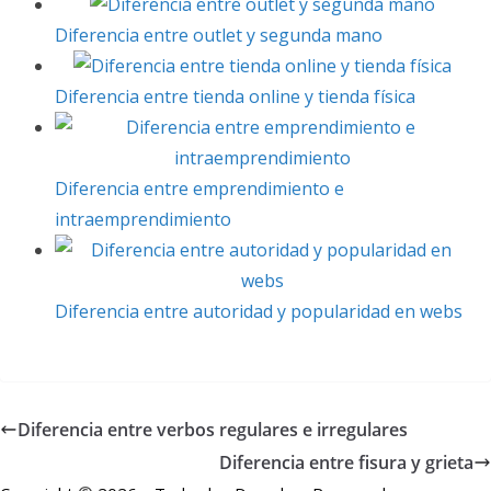
s
r
d
l
p
t
I
a
Diferencia entre outlet y segunda mano
n
r
Diferencia entre tienda online y tienda física
t
i
r
Diferencia entre emprendimiento e
intraemprendimiento
Diferencia entre autoridad y popularidad en webs
Diferencia entre verbos regulares e irregulares
Diferencia entre fisura y grieta