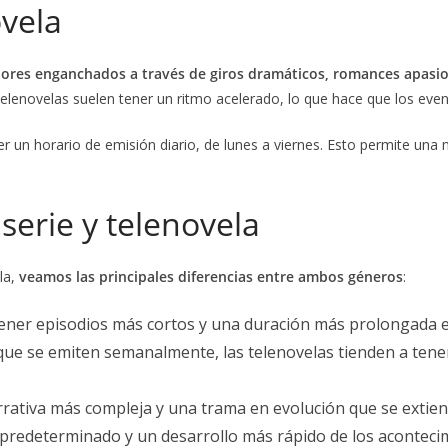
ovela
ores enganchados a través de giros dramáticos, romances apasio
s telenovelas suelen tener un ritmo acelerado, lo que hace que los eve
r un horario de emisión diario, de lunes a viernes. Esto permite una m
 serie y telenovela
la,
veamos las principales diferencias entre ambos géneros
:
tener episodios más cortos y una duración más prolongada 
que se emiten semanalmente, las telenovelas tienden a ten
rativa más compleja y una trama en evolución que se extiend
al predeterminado y un desarrollo más rápido de los aconteci