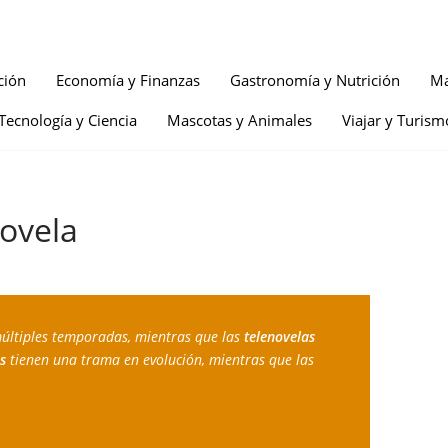
ción
Economía y Finanzas
Gastronomía y Nutrición
Ma
Tecnología y Ciencia
Mascotas y Animales
Viajar y Turism
novela
múltiples temporadas, mientras que las 
telenovelas 
s 
tienen una trama en evolución, mientras que las 