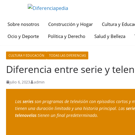
Sobre nosotros
Construcción y Hogar
Cultura y Educa
Ocio y Deporte
Política y Derecho
Salud y Belleza
CULTURA Y EDUCACIÓN
TODAS LAS DIFERENCIAS
Diferencia entre serie y tele
julio 6, 2023
admin
Las 
series
 son programas de televisión con episodios cortos y 
tienen una duración limitada y una historia principal. Las 
serie
telenovelas 
tienen un final predeterminado.