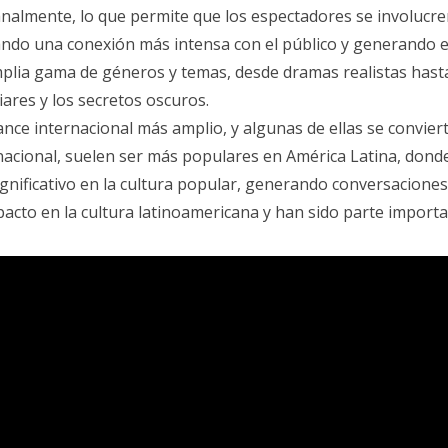
almente, lo que permite que los espectadores se involucren c
eando una conexión más intensa con el público y generando ex
lia gama de géneros y temas, desde dramas realistas hasta f
iares y los secretos oscuros.
ance internacional más amplio, y algunas de ellas se convier
nacional, suelen ser más populares en América Latina, donde
ignificativo en la cultura popular, generando conversacion
acto en la cultura latinoamericana y han sido parte important