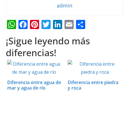
admin
W
F
Pi
T
Li
E
C
h
ac
nt
w
n
m
o
¡Sigue leyendo más
at
e
er
itt
k
ai
m
s
b
e
er
e
l
p
diferencias!
A
o
st
dI
ar
p
o
n
ti
p
k
r
Diferencia entre agua de
Diferencia entre piedra
mar y agua de río
y roca