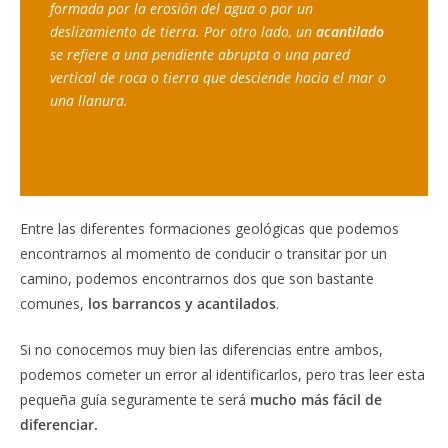
formada por la erosión del agua o por un 
deslizamiento de tierra. Por otro lado, un 
acantilado 
se refiere a una pendiente abrupta o una pared 
vertical de roca o tierra que desciende hacia el mar o 
una llanura.
Entre las diferentes formaciones geológicas que podemos
encontrarnos al momento de conducir o transitar por un
camino, podemos encontrarnos dos que son bastante
comunes,
los barrancos y acantilados
.
Si no conocemos muy bien las diferencias entre ambos,
podemos cometer un error al identificarlos, pero tras leer esta
pequeña guía seguramente te será
mucho más fácil de
diferenciar.