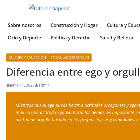
Sobre nosotros
Construcción y Hogar
Cultura y Educ
Ocio y Deporte
Política y Derecho
Salud y Belleza
CULTURA Y EDUCACIÓN
TODAS LAS DIFERENCIAS
Diferencia entre ego y orgul
junio 11, 2023
admin
Mientras que el 
ego 
puede llevar a actitudes arrogantes y egocé
implica una actitud negativa hacia los demás. Es importante cu
actitud de orgullo basada en los propios logros y cualidades,