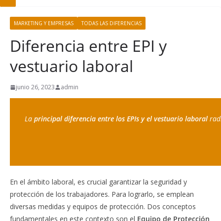
MARKETING Y EMPRESAS
TODAS LAS DIFERENCIAS
Diferencia entre EPI y
vestuario laboral
junio 26, 2023
admin
La 
principal diferencia entre los EPIs y el vestuario laboral 
rad
En el ámbito laboral, es crucial garantizar la seguridad y
protección de los trabajadores. Para lograrlo, se emplean
diversas medidas y equipos de protección. Dos conceptos
fundamentales en este contexto son el
Equipo de Protección