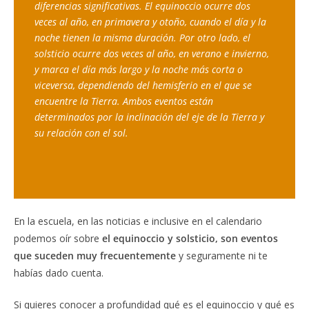
diferencias significativas. El equinoccio ocurre dos 
veces al año, en primavera y otoño, cuando el día y la 
noche tienen la misma duración. Por otro lado, el 
solsticio ocurre dos veces al año, en verano e invierno, 
y marca el día más largo y la noche más corta o 
viceversa, dependiendo del hemisferio en el que se 
encuentre la Tierra. Ambos eventos están 
determinados por la inclinación del eje de la Tierra y 
su relación con el sol.
En la escuela, en las noticias e inclusive en el calendario
podemos oír sobre
el equinoccio y solsticio, son eventos
que suceden muy frecuentemente
y seguramente ni te
habías dado cuenta.
Si quieres conocer a profundidad qué es el equinoccio y qué es