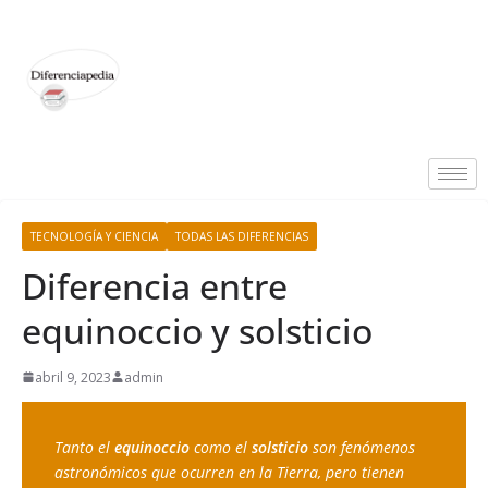
TECNOLOGÍA Y CIENCIA
TODAS LAS DIFERENCIAS
Diferencia entre
equinoccio y solsticio
abril 9, 2023
admin
Tanto el 
equinoccio
 como el 
solsticio
 son fenómenos 
astronómicos que ocurren en la Tierra, pero tienen 