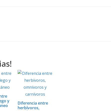
ias!
ntre
ego y
Diferencia entre
áneo
herbívoros,