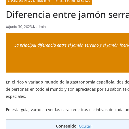
GASTRONOMÍA Y NUTRICIÓN
TODAS LAS DIFERENCIAS
Diferencia entre jamón serr
junio 30, 2023
admin
La 
principal diferencia entre el jamón serrano 
y el jamón ibéri
En el rico y variado mundo de la gastronomía española
, dos d
de personas en todo el mundo y son apreciadas por su sabor, text
especiales.
En esta guía, vamos a ver las características distintivas de cada
Contenido
[
Ocultar
]