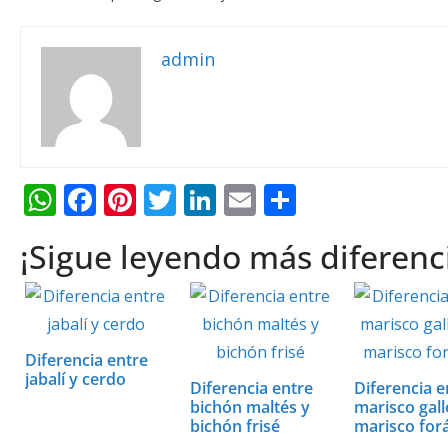
admin
W
F
Pi
T
Li
E
C
h
ac
nt
w
n
m
o
¡Sigue leyendo más diferenc
at
e
er
itt
k
ai
m
s
b
e
er
e
l
p
A
o
st
dI
ar
p
o
n
ti
Diferencia entre
jabalí y cerdo
p
k
r
Diferencia entre
Diferencia e
bichón maltés y
marisco gall
bichón frisé
marisco for