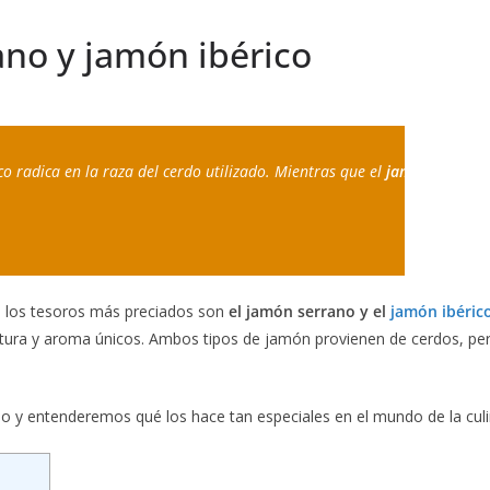
ano y jamón ibérico
co radica en la raza del cerdo utilizado. Mientras que el 
jamón serrano
e los tesoros más preciados son
el jamón serrano y el
jamón ibéric
ura y aroma únicos. Ambos tipos de jamón provienen de cerdos, pero 
 uno y entenderemos qué los hace tan especiales en el mundo de la cul