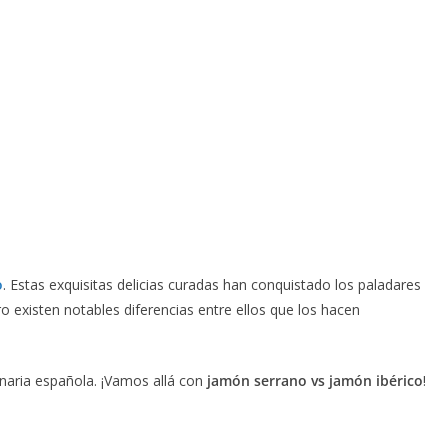
 puede provenir de diferentes razas, el 
jamón ibérico
 se elabora exclus
o
. Estas exquisitas delicias curadas han conquistado los paladares
existen notables diferencias entre ellos que los hacen
inaria española. ¡Vamos allá con
jamón serrano vs jamón ibérico
!