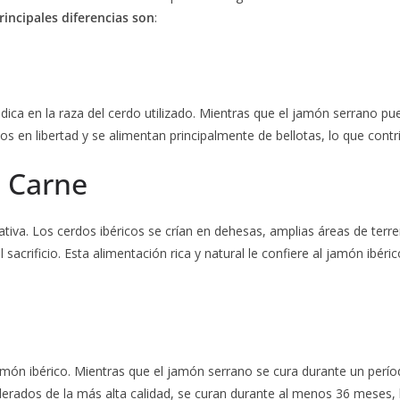
rincipales diferencias son
:
adica en la raza del cerdo utilizado. Mientras que el jamón serrano pu
s en libertad y se alimentan principalmente de bellotas, lo que contri
a Carne
ativa. Los cerdos ibéricos se crían en dehesas, amplias áreas de ter
 sacrificio. Esta alimentación rica y natural le confiere al jamón ib
jamón ibérico. Mientras que el jamón serrano se cura durante un perí
erados de la más alta calidad, se curan durante al menos 36 meses, 