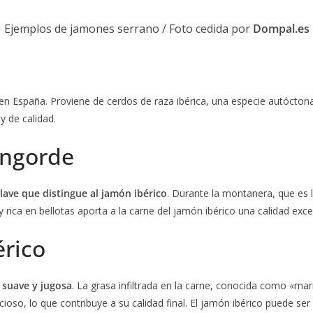
Ejemplos de jamones serrano / Foto cedida por
Dompal.es
n España. Proviene de cerdos de raza ibérica, una especie autóctona 
 de calidad.
engorde
clave que distingue al jamón ibérico
. Durante la montanera, que es l
y rica en bellotas aporta a la carne del jamón ibérico una calidad exc
érico
 suave y jugosa
. La grasa infiltrada en la carne, conocida como «ma
ioso, lo que contribuye a su calidad final. El jamón ibérico puede s