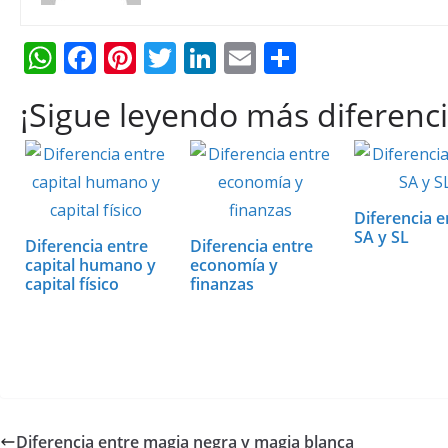
W
F
Pi
T
Li
E
C
h
ac
nt
w
n
m
o
¡Sigue leyendo más diferenci
at
e
er
itt
k
ai
m
s
b
e
er
e
l
p
A
o
st
dI
ar
p
o
n
ti
Diferencia e
SA y SL
p
k
r
Diferencia entre
Diferencia entre
capital humano y
economía y
capital físico
finanzas
Diferencia entre magia negra y magia blanca