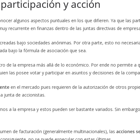
 participación y acción
onocer algunos aspectos puntuales en los que difieren. Ya que las pa
uy recurrente en finanzas dentro de las juntas directivas de empres
creadas bajo sociedades anónimas. Por otra parte, esto no necesaria
ada bajo la fórmula de asociación que sea.
tro de la empresa más allá de lo económico. Por ende no permite a qu
uien las posee votar y participar en asuntos y decisiones de la compa
mente
en el mercado pues requieren de la autorización de otros propiet
a junta de accionistas.
rnos a la empresa y estos pueden ser bastante variados. Sin embargo 
umen de facturación (generalmente multinacionales), las
acciones se
consiguiente, no se puede especular con estas últimas.