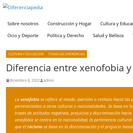
Sobre nosotros
Construcción y Hogar
Cultura y Educa
Ocio y Deporte
Política y Derecho
Salud y Belleza
CULTURA Y EDUCACIÓN
TODAS LAS DIFERENCIAS
Diferencia entre xenofobia y
diciembre 8, 2022
admin
La 
xenofobia
 se refiere al miedo, aversión o rechazo hacia las
pertenecientes a otras culturas o nacionalidades. Se basa en la 
través de actitudes negativas, prejuicios y discriminación haci
xenofobia se centra en la nacionalidad, la pertenencia cultural
que el 
racismo
 se basa en la discriminación y el prejuicio bas