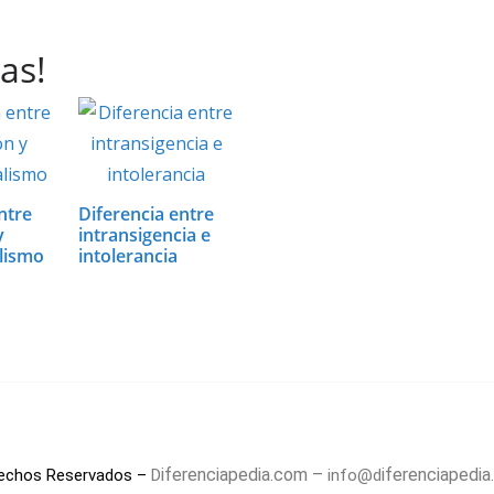
as!
ntre
Diferencia entre
y
intransigencia e
alismo
intolerancia
iferenciapedia.com –
iferenciapedi
rechos Reservados –
D
info@d