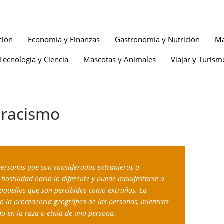
ción
Economía y Finanzas
Gastronomía y Nutrición
Ma
Tecnología y Ciencia
Mascotas y Animales
Viajar y Turism
 racismo
 personas que son consideradas extranjeras o 
hostilidad hacia lo diferente y puede manifestarse a 
a aquellos que son percibidos como extraños. La 
 o la procedencia geográfica de las personas, mientras 
ado en la raza o etnia de una persona.