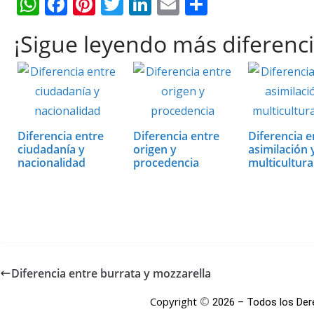
W
F
Pi
T
Li
E
C
h
ac
nt
w
n
m
o
¡Sigue leyendo más diferenci
at
e
er
itt
k
ai
m
s
b
e
er
e
l
p
A
o
st
dI
ar
p
o
n
ti
p
k
r
Diferencia entre
Diferencia entre
Diferencia e
ciudadanía y
origen y
asimilación 
nacionalidad
procedencia
multicultur
Diferencia entre burrata y mozzarella
©
Copyright
2026 – Todos los De