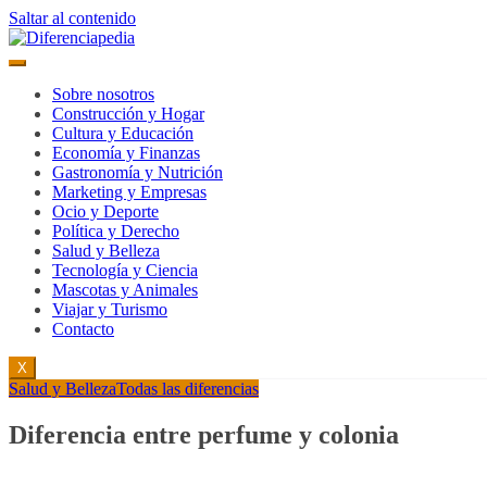
Saltar al contenido
Sobre nosotros
Construcción y Hogar
Cultura y Educación
Economía y Finanzas
Gastronomía y Nutrición
Marketing y Empresas
Ocio y Deporte
Política y Derecho
Salud y Belleza
Tecnología y Ciencia
Mascotas y Animales
Viajar y Turismo
Contacto
X
Salud y Belleza
Todas las diferencias
Diferencia entre perfume y colonia