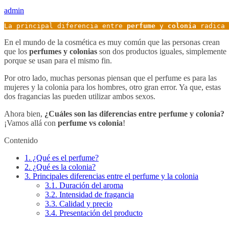
admin
La principal diferencia entre 
perfume
 y 
colonia
 radica 
En el mundo de la cosmética es muy común que las personas crean
que los
perfumes y colonias
son dos productos iguales, simplemente
porque se usan para el mismo fin.
Por otro lado, muchas personas piensan que el perfume es para las
mujeres y la colonia para los hombres, otro gran error. Ya que, estas
dos fragancias las pueden utilizar ambos sexos.
Ahora bien,
¿Cuáles son las diferencias entre perfume y colonia?
¡Vamos allá con
perfume vs colonia
!
Contenido
1.
¿Qué es el perfume?
2.
¿Qué es la colonia?
3.
Principales diferencias entre el perfume y la colonia
3.1.
Duración del aroma
3.2.
Intensidad de fragancia
3.3.
Calidad y precio
3.4.
Presentación del producto